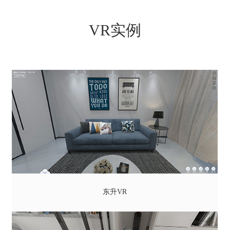
VR实例
东升VR