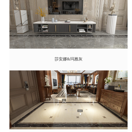
莎安娜&玛雅灰