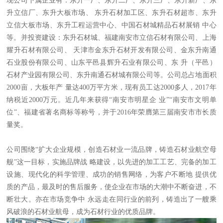
现公司下属企业有：东升一厂、东升二厂、东升三厂、东升新厂、东
升立信厂、东升大板市场、 东升石材加工区、东升石材超市、东升
立信大板市场、东升工程运营中心、中国石材城精品石材展销 中心
等。并投资建设：东升石材城、福建南安市立信石材有限公司、上海
耀升石材有限公司、 天津市金东升石材开发有限公司、金东升南通
石业股份有限公司、山东平邑县辉升石业有限公司、东 升（平邑）
石材产业园有限公司、东升南通石材城有限公司等。公司总占地面积
2000亩，大板年产 量达400万平方米，现有员工达2000多人，2017年
纳税近2000万元。近几年来获得“南安市明星企 业”“南安市文明单
位”、福建省著名商标等称号，并于2016年荣膺第三届南安市市长质
量奖。
公司围绕“扩大企业规模，创造石材业一流品牌，铸造石材业航空母
舰”这一目标，实施品牌战 略建设，以先进的加工工艺、完备的加工
设施、现代化的科学管理、成功的销售网络，为客户不断地 提供优
质的产品，最及时的售后服务，使企业在市场的大潮中不断奋进，不
断壮大。亦在市场竞争中 永远走在同行业的前列，铸造出了一艘乘
风破浪的石材业航母，成为石材行业的优质品牌。